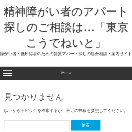
コ
ン
精神障がい者のアパート
テ
ン
ツ
へ
探しのご相談は…「東京
ス
キ
ッ
こうでねいと」
プ
障がい者・低所得者のための賃貸アパート探しの総合相談・案内サイト
Menu
見つかりません
以下からトピックを検索するか、最近の投稿を参照してください。
検
索: