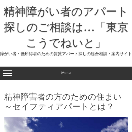
コ
ン
精神障がい者のアパート
テ
ン
ツ
へ
探しのご相談は…「東京
ス
キ
ッ
こうでねいと」
プ
障がい者・低所得者のための賃貸アパート探しの総合相談・案内サイト
Menu
精神障害者の方のための住まい
～セイフティアパートとは？