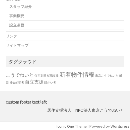
スタッフ紹介
事業概要
設立趣旨
リンク
サイトマップ
タグクラウド
新着物件情報
こうでねいと
住宅支援
就職支援
東京こうでねいと
町
自立支援
田
社会的弱者
障がい者
custom footer text left
居住支援法人 NPO法人東京こうでねいと
Iconic One
Theme | Powered by
Wordpress