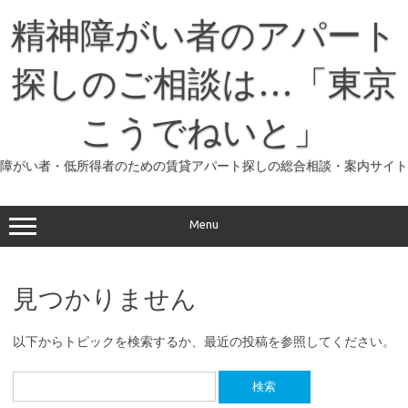
コ
ン
精神障がい者のアパート
テ
ン
ツ
へ
探しのご相談は…「東京
ス
キ
ッ
こうでねいと」
プ
障がい者・低所得者のための賃貸アパート探しの総合相談・案内サイト
Menu
見つかりません
以下からトピックを検索するか、最近の投稿を参照してください。
検
索: